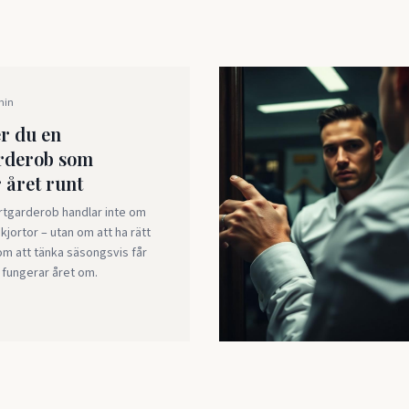
min
r du en
arderob som
 året runt
rtgarderob handlar inte om
skjortor – utan om att ha rätt
om att tänka säsongsvis får
 fungerar året om.