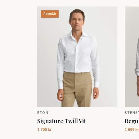
Populär
ETON
STENS
Signature Twill Vit
Regul
1 700 kr
1 699 kr