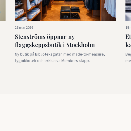
28 mar 2026
18 
Stenströms öppnar ny
Et
flaggskeppsbutik i Stockholm
k
Ny butik på Biblioteksgatan med made-to-measure,
Beg
tygbibliotek och exklusiva Members-släpp.
med