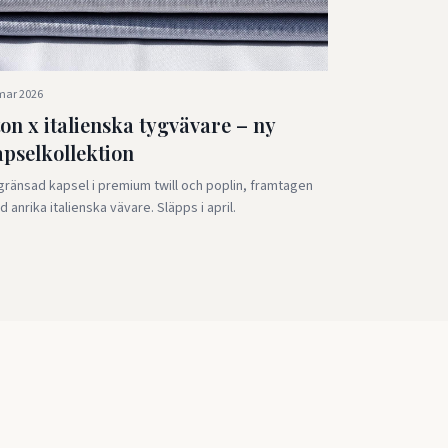
mar 2026
on x italienska tygvävare – ny
apselkollektion
ränsad kapsel i premium twill och poplin, framtagen
 anrika italienska vävare. Släpps i april.