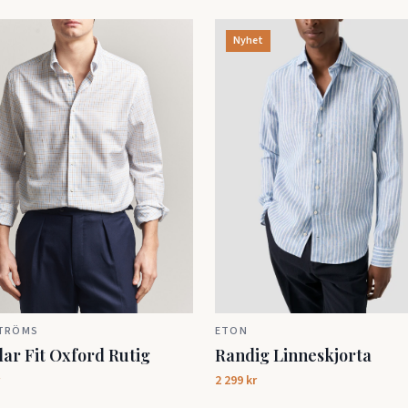
Nyhet
ETON
TRÖMS
Randig Linneskjorta
ar Fit Oxford Rutig
2 299 kr