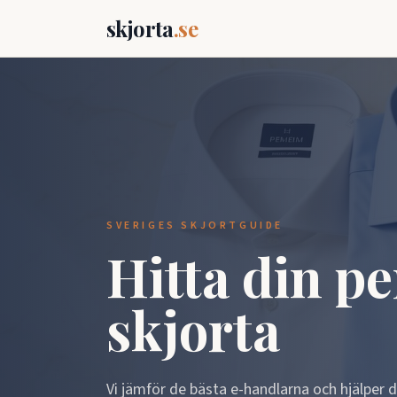
skjorta
.se
SVERIGES SKJORTGUIDE
Hitta din pe
skjorta
Vi jämför de bästa e-handlarna och hjälper dig 