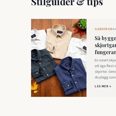
Stilguider & tips
GARDEROB
4 
Så bygge
skjortg
fungerar
En smart skjo
att äga flest 
skjortor. Gen
du plagg som
LÄS MER