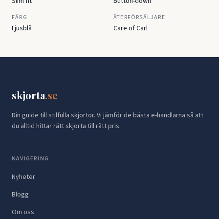
Slim fit
Button-down
FÄRG
ÅTERFÖRSÄLJARE
Ljusblå
Care of Carl
skjorta
.se
Din guide till stilfulla skjortor. Vi jämför de bästa e-handlarna så att
du alltid hittar rätt skjorta till rätt pris.
NAVIGERING
Nyheter
Blogg
Om oss