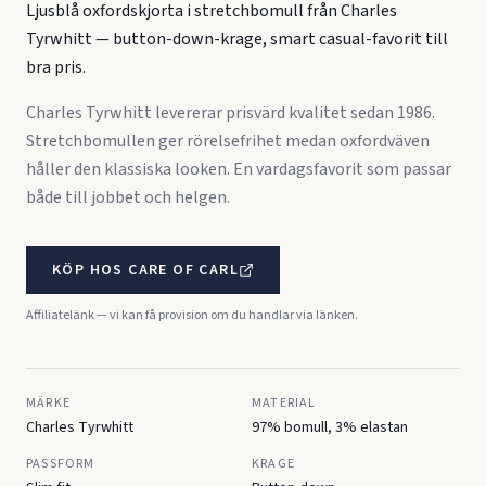
Ljusblå oxfordskjorta i stretchbomull från Charles
Tyrwhitt — button-down-krage, smart casual-favorit till
bra pris.
Charles Tyrwhitt levererar prisvärd kvalitet sedan 1986.
Stretchbomullen ger rörelsefrihet medan oxfordväven
håller den klassiska looken. En vardagsfavorit som passar
både till jobbet och helgen.
KÖP HOS
CARE OF CARL
Affiliatelänk — vi kan få provision om du handlar via länken.
MÄRKE
MATERIAL
Charles Tyrwhitt
97% bomull, 3% elastan
PASSFORM
KRAGE