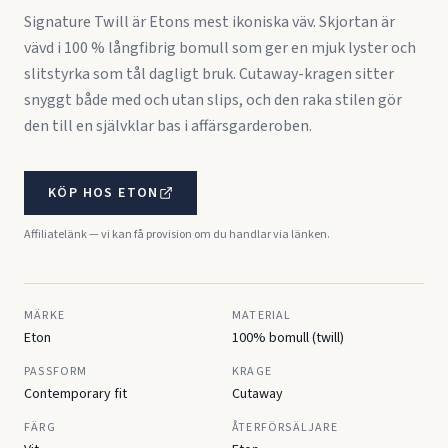
Signature Twill är Etons mest ikoniska väv. Skjortan är
vävd i 100 % långfibrig bomull som ger en mjuk lyster och
slitstyrka som tål dagligt bruk. Cutaway-kragen sitter
snyggt både med och utan slips, och den raka stilen gör
den till en självklar bas i affärsgarderoben.
KÖP HOS
ETON
Affiliatelänk — vi kan få provision om du handlar via länken.
MÄRKE
MATERIAL
Eton
100% bomull (twill)
PASSFORM
KRAGE
Contemporary fit
Cutaway
FÄRG
ÅTERFÖRSÄLJARE